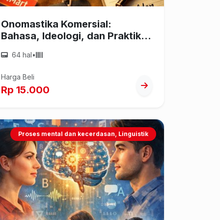
Onomastika Komersial:
Bahasa, Ideologi, dan Praktik
Penamaan dalam Masyarakat
64 hal
•
Pasar
Harga Beli
Rp 15.000
Proses mental dan kecerdasan, Linguistik