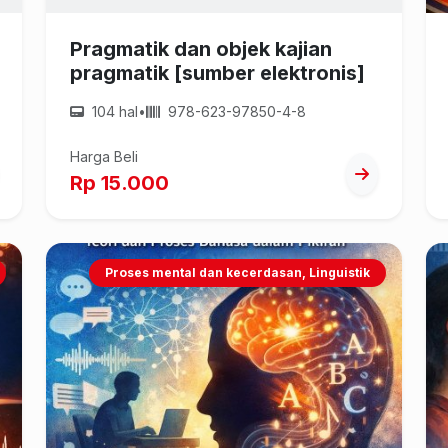
Pragmatik dan objek kajian
pragmatik [sumber elektronis]
104 hal
•
978-623-97850-4-8
Harga Beli
Rp 15.000
Proses mental dan kecerdasan, Linguistik