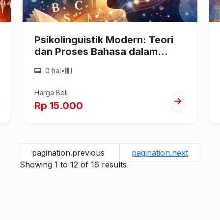
Psikolinguistik Modern: Teori
dan Proses Bahasa dalam
Pikiran
0 hal
•
Harga Beli
Rp 15.000
pagination.previous
pagination.next
Showing
1
to
12
of
16
results