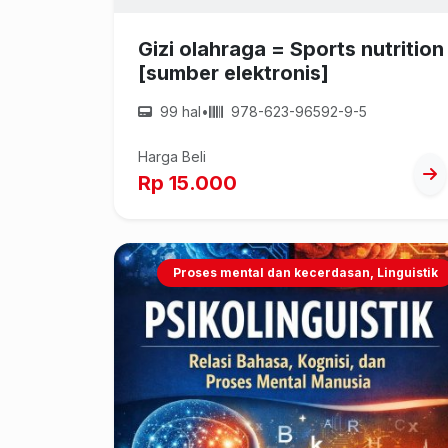
Gizi olahraga = Sports nutrition
[sumber elektronis]
99 hal
•
978-623-96592-9-5
Harga Beli
Rp 15.000
Proses mental dan kecerdasan, Linguistik