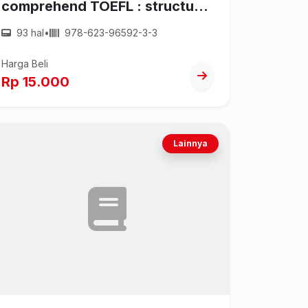
comprehend TOEFL : structure
and writen expression
93 hal
•
978-623-96592-3-3
Harga Beli
Rp 15.000
Lainnya