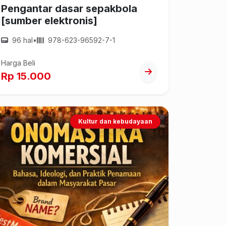
Pengantar dasar sepakbola
[sumber elektronis]
96 hal
•
978-623-96592-7-1
Harga Beli
Rp 15.000
Kultur dan kebudayaan