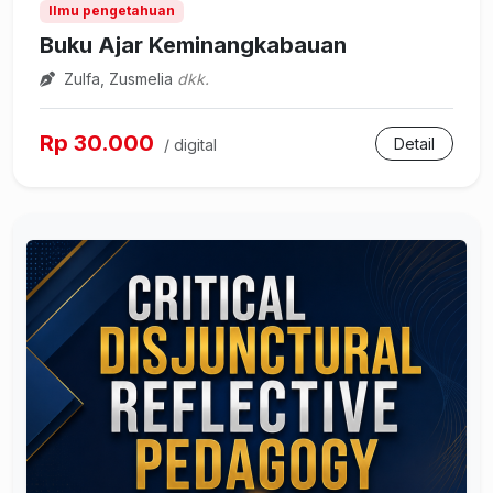
Ilmu pengetahuan
Buku Ajar Keminangkabauan
Zulfa, Zusmelia
dkk.
Rp 30.000
Detail
/ digital