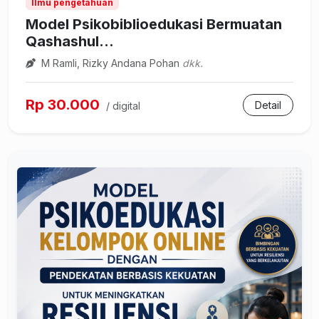
Ilmu pengetahuan
Model Psikobiblioedukasi Bermuatan
Qashashul...
M Ramli, Rizky Andana Pohan
dkk.
Rp 30.000
Detail
/ digital