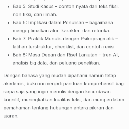
Bab 5: Studi Kasus – contoh nyata dari teks fiksi,
non‑fiksi, dan ilmiah.
Bab 6: Implikasi dalam Penulisan – bagaimana
mengoptimalkan alur, karakter, dan retorika.
Bab 7: Praktik Menulis dengan Psikopragmatik –
latihan terstruktur, checklist, dan contoh revisi.
Bab 8: Masa Depan dan Riset Lanjutan – tren AI,
analisis big data, dan peluang penelitian.
Dengan bahasa yang mudah dipahami namun tetap
akademis, buku ini menjadi panduan komprehensif bagi
siapa saja yang ingin menulis dengan kecerdasan
kognitif, meningkatkan kualitas teks, dan memperdalam
pemahaman tentang hubungan antara pikiran dan
ujaran.