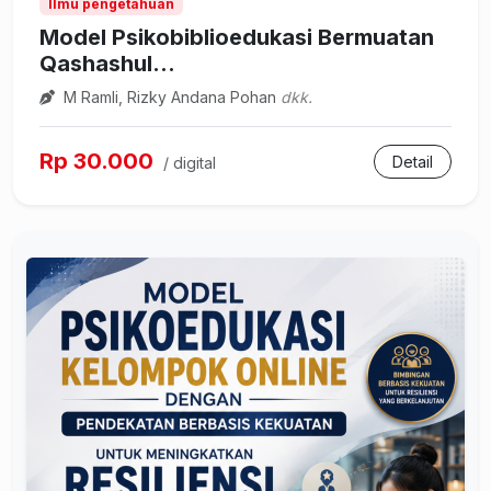
Ilmu pengetahuan
Model Psikobiblioedukasi Bermuatan
Qashashul...
M Ramli, Rizky Andana Pohan
dkk.
Rp 30.000
Detail
/ digital