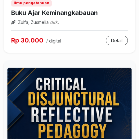
Ilmu pengetahuan
Buku Ajar Keminangkabauan
Zulfa, Zusmelia
dkk.
Rp 30.000
Detail
/ digital