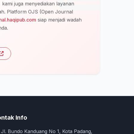
u, kami juga menyediakan layanan
miah. Platform OJS (Open Journal
rnal.haqipub.com
siap menjadi wadah
nda.
ntak Info
Jl. Bundo Kanduang No 1, Kota Padang,