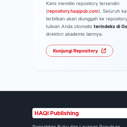
Kami memiliki repository tersendiri
(
repository.haqipub.com
). Seluruh k
terbitkan akan diunggah ke repository
tulisan Anda otomatis
terindeks di G
direktori akademis lainnya.
Kunjungi Repository
HAQI Publishing
Penerbitan Buku dan Layanan Penulisan