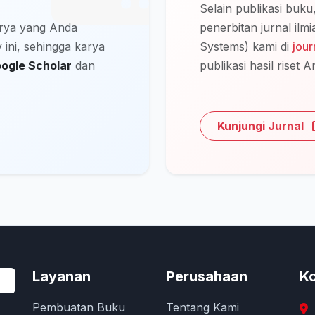
Selain publikasi buk
arya yang Anda
penerbitan jurnal il
 ini, sehingga karya
Systems) kami di
jou
oogle Scholar
dan
publikasi hasil riset A
Kunjungi Jurnal
Layanan
Perusahaan
Ko
Pembuatan Buku
Tentang Kami