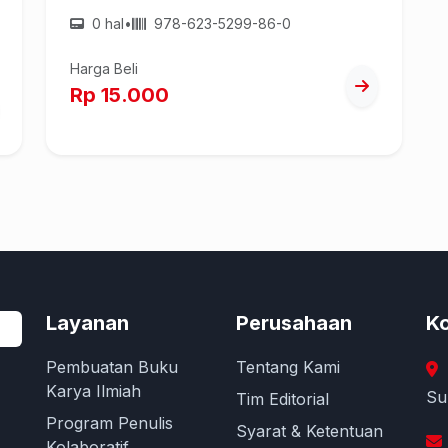
0 hal
•
978-623-5299-86-0
Harga Beli
Rp 15.000
Layanan
Perusahaan
Ko
Pembuatan Buku
Tentang Kami
Karya Ilmiah
Su
Tim Editorial
Program Penulis
Syarat & Ketentuan
Kolaboratif