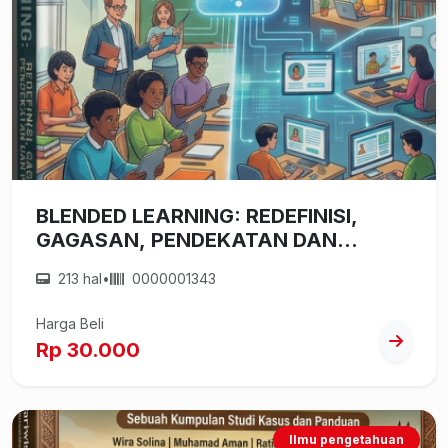
BLENDED LEARNING: REDEFINISI,
GAGASAN, PENDEKATAN DAN
PRAKTIK
213 hal
•
0000001343
Harga Beli
Rp 30.000
Ilmu pengetahuan