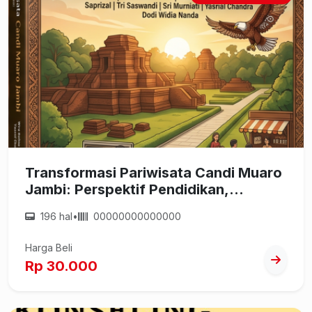
Transformasi Pariwisata Candi Muaro
Jambi: Perspektif Pendidikan,
Kewirausahaan, dan Pelestarian
196 hal
•
00000000000000
Budaya
Harga Beli
Rp 30.000