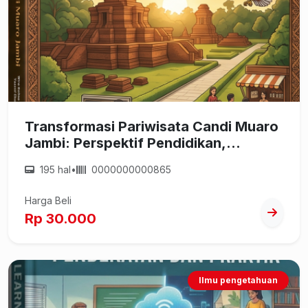
Transformasi Pariwisata Candi Muaro
Jambi: Perspektif Pendidikan,
Kewirausahaan, dan Pelestarian
195 hal
•
0000000000865
Budaya
Harga Beli
Rp 30.000
Ilmu pengetahuan