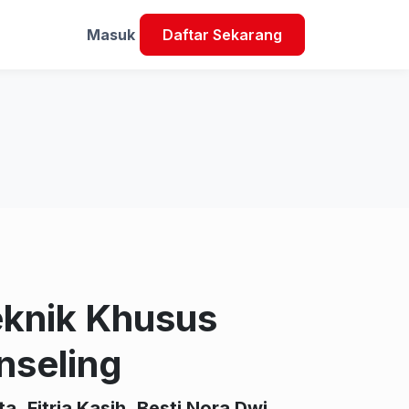
Masuk
Daftar Sekarang
Teknik Khusus
nseling
ta
,
Fitria Kasih
,
Besti Nora Dwi