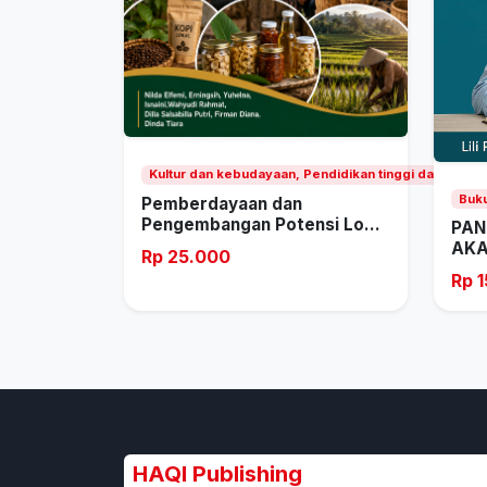
Kultur dan kebudayaan, Pendidikan tinggi dan univer
Buku
Pemberdayaan dan
Pengembangan Potensi Lo...
PAN
AKA
Rp 25.000
Rp 
HAQI Publishing