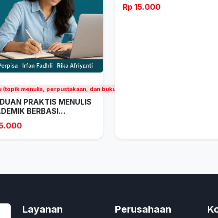
Rp 15.000
sitas
 (topik menulis, perpustakaan, dan buku), Pendidikan tinggi dan universitas
DUAN PRAKTIS MENULIS
DEMIK BERBASI...
15.000
Layanan
Perusahaan
Ko