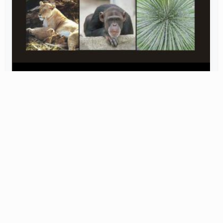
Pendidikan tinggi dan universitas, Biologi
Biologi Umum Dengan Keterampilan
Proses Sains
Abizar, Elza Safitri
dkk.
Rp 15.000
Detail
/ digital