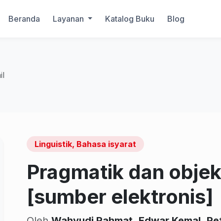
Beranda
Layanan
Katalog Buku
Blog
il
Linguistik, Bahasa isyarat
Pragmatik dan objek
[sumber elektronis]
Oleh
Wahyudi Rahmat
,
Edwar Kemal
,
Re