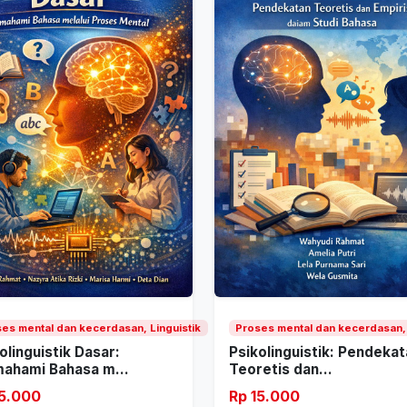
es mental dan kecerdasan, Linguistik
Proses mental dan kecerdasan, 
olinguistik Dasar:
Psikolinguistik: Pendeka
ahami Bahasa m...
Teoretis dan...
15.000
Rp 15.000