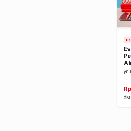
Pe
Ev
Pe
Ak
I
Rp
digi