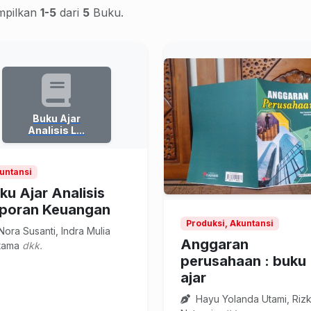
pilkan
1-5
dari
5
Buku.
Buku Ajar
Analisis L...
untansi
ku Ajar Analisis
poran Keuangan
Produksi, Akuntansi
ora Susanti, Indra Mulia
Anggaran
tama
dkk.
perusahaan : buku
ajar
Hayu Yolanda Utami, Riz