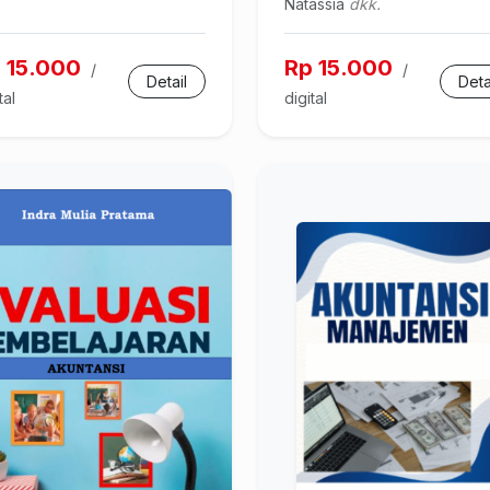
Natassia
dkk.
 15.000
Rp 15.000
/
/
Detail
Deta
tal
digital