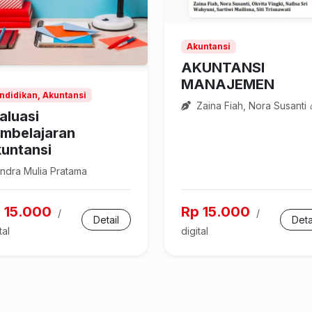
Akuntansi
AKUNTANSI
MANAJEMEN
ndidikan, Akuntansi
Zaina Fiah, Nora Susanti
aluasi
mbelajaran
untansi
ndra Mulia Pratama
 15.000
Rp 15.000
/
/
Detail
Deta
tal
digital