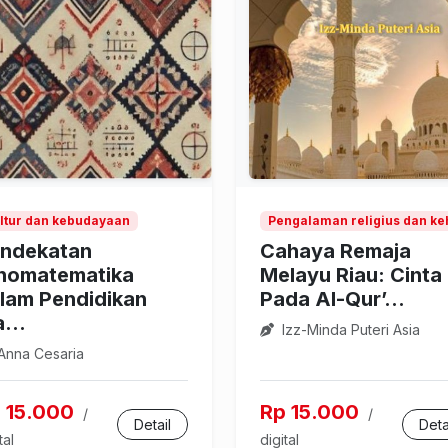
ltur dan kebudayaan
Pengalaman religius dan ke
ndekatan
Cahaya Remaja
nomatematika
Melayu Riau: Cinta
lam Pendidikan
Pada Al-Qur’...
...
Izz-Minda Puteri Asia
Anna Cesaria
 15.000
Rp 15.000
/
/
Detail
Deta
tal
digital