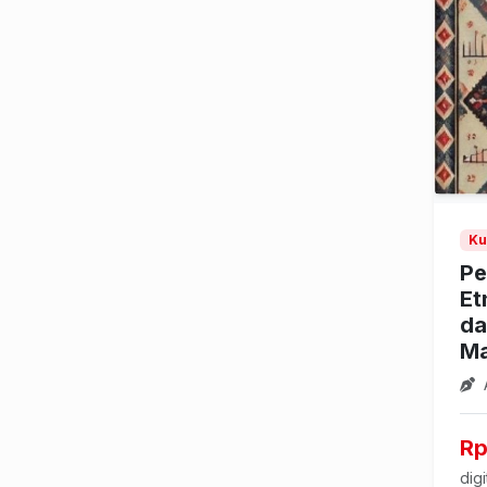
Ku
Pe
Et
da
Ma
Rp
digi