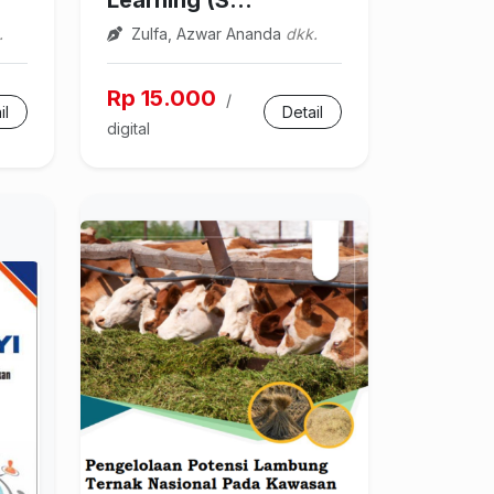
Learning (S...
.
Zulfa, Azwar Ananda
dkk.
Rp 15.000
/
il
Detail
digital