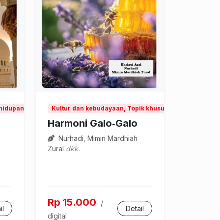
hidupan, Kultur dan kebudayaan
Kultur dan kebudayaan, Topik khusus kesenian
Harmoni Galo‑Galo
Nurhadi, Mimin Mardhiah
Zural
dkk.
Rp 15.000
/
il
Detail
digital