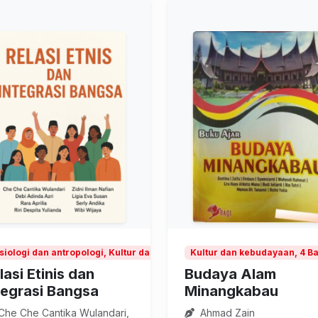
siologi dan antropologi, Kultur dan kebudayaan
Kultur dan kebudayaan, 4 
lasi Etinis dan
Budaya Alam
tegrasi Bangsa
Minangkabau
Che Che Cantika Wulandari,
Ahmad Zain