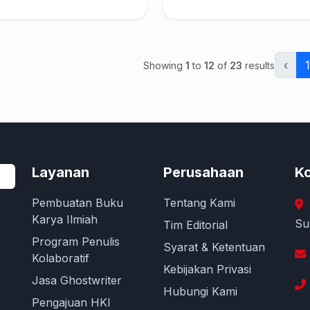
‹
1
Showing
1
to
12
of
23
results
Layanan
Perusahaan
Ko
Pembuatan Buku
Tentang Kami
Karya Ilmiah
Su
Tim Editorial
Program Penulis
Syarat & Ketentuan
Kolaboratif
Kebijakan Privasi
Jasa Ghostwriter
Hubungi Kami
Pengajuan HKI