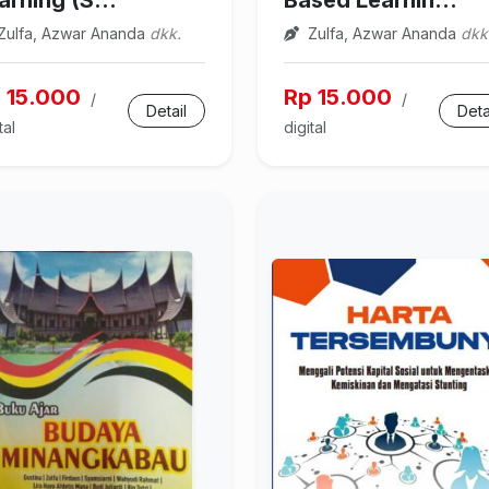
arning (S...
Based Learnin...
Zulfa, Azwar Ananda
dkk.
Zulfa, Azwar Ananda
dkk
 15.000
Rp 15.000
/
/
Detail
Deta
tal
digital