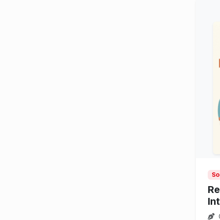
So
Re
In