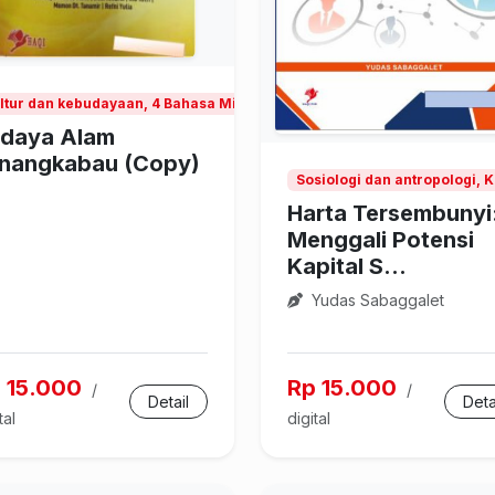
ltur dan kebudayaan, 4 Bahasa Minangkabau
daya Alam
nangkabau (Copy)
Sosiologi dan antropologi, 
Harta Tersembunyi
Menggali Potensi
Kapital S...
Yudas Sabaggalet
 15.000
Rp 15.000
/
/
Detail
Deta
tal
digital