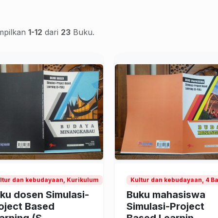
pilkan
1-12
dari
23
Buku.
ltur dan kebudayaan, Kurikulum
Kultur dan kebudayaan, 4 
ku dosen Simulasi-
Buku mahasiswa
oject Based
Simulasi-Project