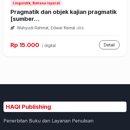
Linguistik, Bahasa isyarat
Pragmatik dan objek kajian pragmatik
[sumber...
Wahyudi Rahmat, Edwar Kemal
dkk.
Rp 15.000
Detail
/ digital
HAQI Publishing
Penerbitan Buku dan Layanan Penulisan