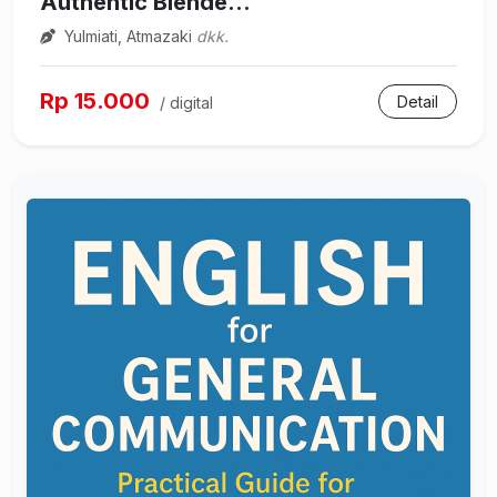
Authentic Blende...
Yulmiati, Atmazaki
dkk.
Rp 15.000
Detail
/ digital