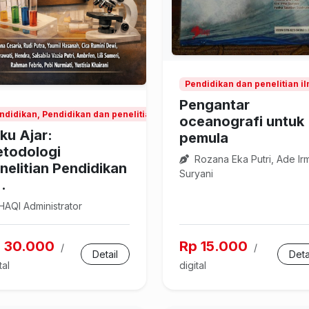
Pendidikan dan penelitian 
Pengantar
ndidikan, Pendidikan dan penelitian ilmu pengetahuan alam
oceanografi untuk
ku Ajar:
pemula
todologi
Rozana Eka Putri, Ade Ir
nelitian Pendidikan
Suryani
..
AQI Administrator
 30.000
Rp 15.000
/
/
Detail
Deta
tal
digital