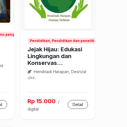
ilmu pengetahuan alam
Pendidikan, Pendidikan dan penelitian ilmu pengetah
Jejak Hijau: Edukasi
Lingkungan dan
Konservas...
ma
Hendriadi Harapan, Desrizal
dkk.
Rp 15.000
/
il
Detail
digital