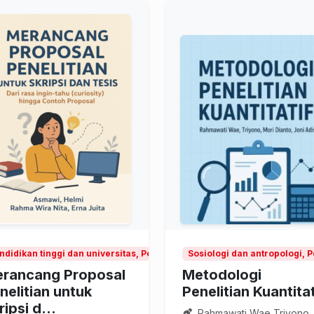
ndidikan tinggi dan universitas, Pendidikan dan penelitian ilmu penge
Sosiologi dan antropologi, 
rancang Proposal
Metodologi
nelitian untuk
Penelitian Kuantitat
ripsi d...
Rahmawati Wae Triyono