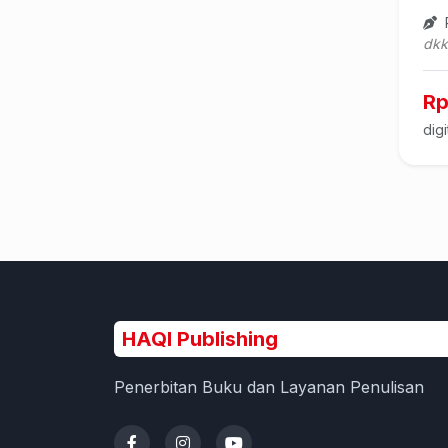
R
dkk
Rp
digi
HAQI Publishing
Penerbitan Buku dan Layanan Penulisan