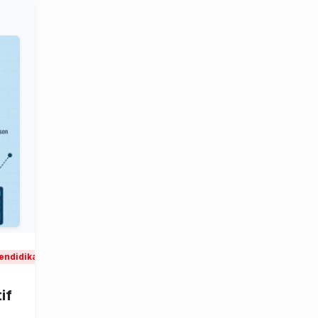
tahuan alam
Pendidikan dan penelitian ilmu pengetahuan alam
if