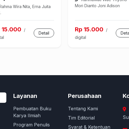
Mori Dianto Joni Adison
ahma Wira Nita, Erna Juita
.
 15.000
Rp 15.000
/
/
Detail
Deta
tal
digital
Layanan
Perusahaan
Ko
Pembuatan Buku
Tentang Kami
Karya Ilmiah
Su
Tim Editorial
Program Penulis
Syarat & Ketentuan