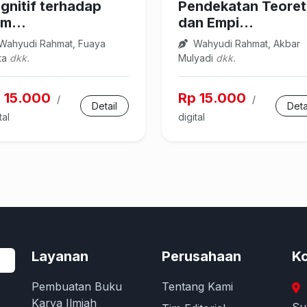
gnitif terhadap
Pendekatan Teoret
m...
dan Empi...
Wahyudi Rahmat, Fuaya
Wahyudi Rahmat, Akbar
ita
dkk.
Mulyadi
dkk.
 15.000
Rp 15.000
/
/
Detail
Deta
tal
digital
Layanan
Perusahaan
Ko
Pembuatan Buku
Tentang Kami
Karya Ilmiah