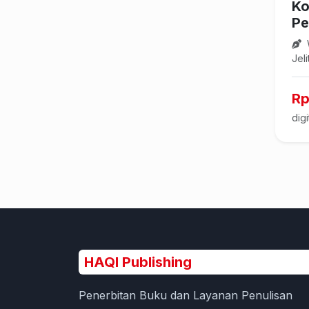
Ko
Pe
Jel
Rp
digi
HAQI Publishing
Penerbitan Buku dan Layanan Penulisan