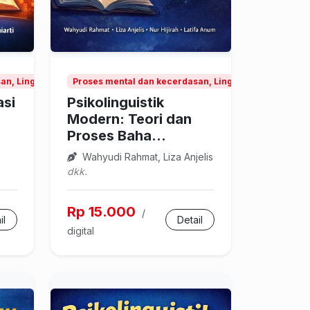
n, Linguistik
Proses mental dan kecerdasan, Linguistik
asi
Psikolinguistik
Modern: Teori dan
Proses Baha...
Wahyudi Rahmat, Liza Anjelis
dkk.
Rp 15.000
/
il
Detail
digital