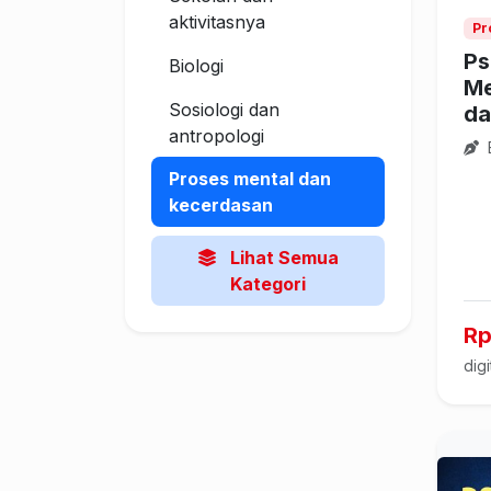
aktivitasnya
Pr
Ps
Biologi
Me
Sosiologi dan
da
antropologi
E
Proses mental dan
kecerdasan
Lihat Semua
Kategori
Rp
digi