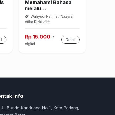
is
Memahami Bahasa
melalu...
Wahyudi Rahmat, Nazyra
Atika Rizki
dkk.
Rp 15.000
/
il
Detail
digital
ntak Info
Jl. Bundo Kanduang No 1, Kota Padang,