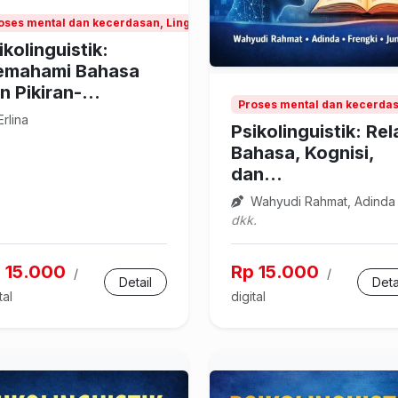
oses mental dan kecerdasan, Linguistik
ikolinguistik:
mahami Bahasa
n Pikiran-...
Proses mental dan kecerdasa
rlina
Psikolinguistik: Rel
Bahasa, Kognisi,
dan...
Wahyudi Rahmat, Adinda
dkk.
 15.000
Rp 15.000
/
/
Detail
Deta
tal
digital