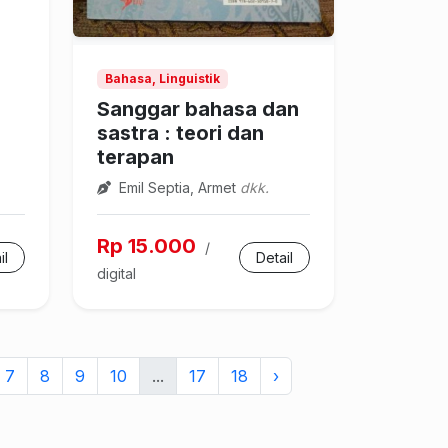
Bahasa, Linguistik
Sanggar bahasa dan
sastra : teori dan
terapan
Emil Septia, Armet
dkk.
Rp 15.000
/
il
Detail
digital
7
8
9
10
...
17
18
›