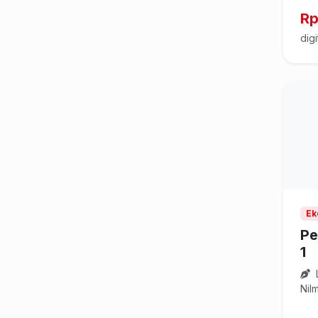
Rp
digi
Ek
Pe
1
Nil