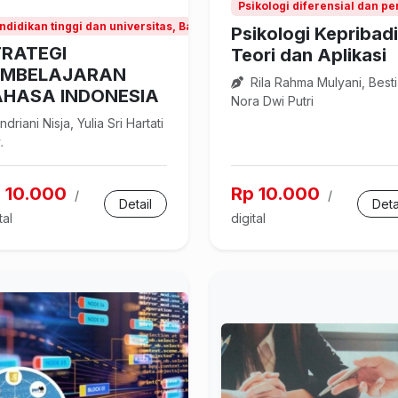
Psikologi diferensial dan 
ndidikan tinggi dan universitas, Bahasa Indonesia
Psikologi Kepribad
RATEGI
Teori dan Aplikasi
EMBELAJARAN
Rila Rahma Mulyani, Besti
AHASA INDONESIA
Nora Dwi Putri
ndriani Nisja, Yulia Sri Hartati
.
 10.000
Rp 10.000
/
/
Detail
Deta
tal
digital