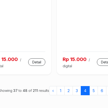
 15.000
Rp 15.000
/
/
Detail
Deta
tal
digital
‹
1
2
3
4
5
6
Showing
37
to
48
of
211
results