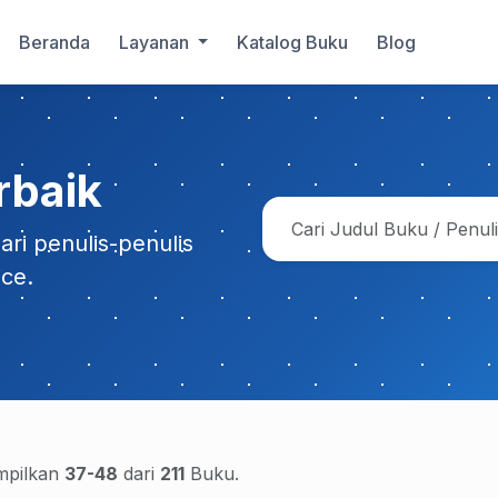
Beranda
Layanan
Katalog Buku
Blog
rbaik
ri penulis-penulis
ice.
pilkan
37-48
dari
211
Buku.