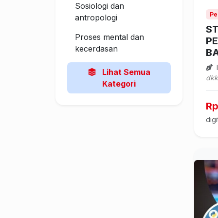
Sosiologi dan
Pe
antropologi
ST
Proses mental dan
P
kecerdasan
B
I
Lihat Semua
dkk
Kategori
Rp
digi