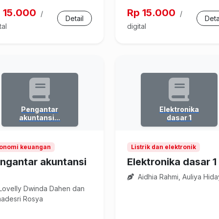
 15.000
Rp 15.000
/
/
Detail
Deta
tal
digital
Pengantar
Elektronika
akuntansi...
dasar 1
onomi keuangan
Listrik dan elektronik
ngantar akuntansi
Elektronika dasar 1
Aidhia Rahmi, Auliya Hida
Lovelly Dwinda Dahen dan
madesri Rosya