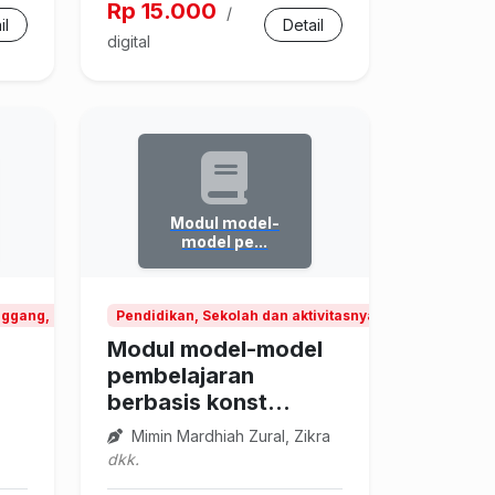
Rp 15.000
/
il
Detail
digital
Modul model-
model pe...
gang, Pendidikan dan riset teknologi
Pendidikan, Sekolah dan aktivitasnya
Modul model-model
pembelajaran
berbasis konst...
Mimin Mardhiah Zural, Zikra
dkk.