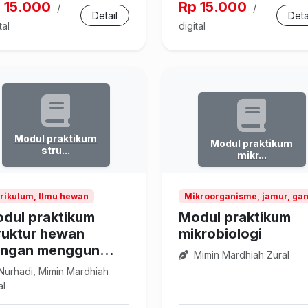
 15.000
Rp 15.000
/
/
Detail
Deta
tal
digital
Modul praktikum
Modul praktikum
stru...
mikr...
rikulum, Ilmu hewan
Mikroorganisme, jamur, gang
dul praktikum
Modul praktikum
ruktur hewan
mikrobiologi
ngan menggun...
Mimin Mardhiah Zural
Nurhadi, Mimin Mardhiah
al