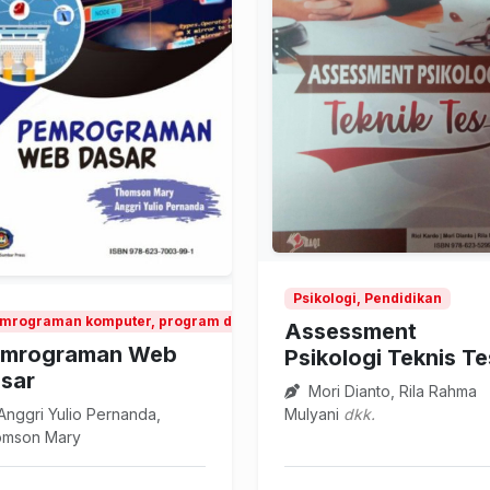
Psikologi, Pendidikan
mrograman komputer, program dan data, Pendidikan dan riset teknolo
Assessment
mrograman Web
Psikologi Teknis Te
sar
Mori Dianto, Rila Rahma
Mulyani
dkk.
nggri Yulio Pernanda,
mson Mary