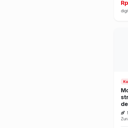
Rp
digi
Ku
Mo
st
de
Zur