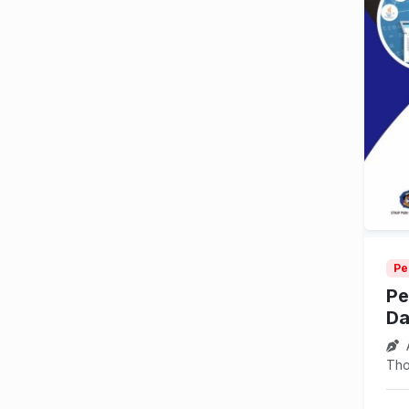
Pe
Pe
Da
A
Tho