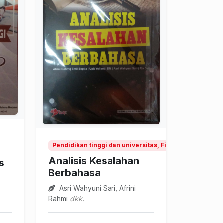
Pendidikan tinggi dan universitas, Filsafat dan teori 
gi
Analisis Kesalahan
s
Berbahasa
Asri Wahyuni Sari, Afrini
Rahmi
dkk.