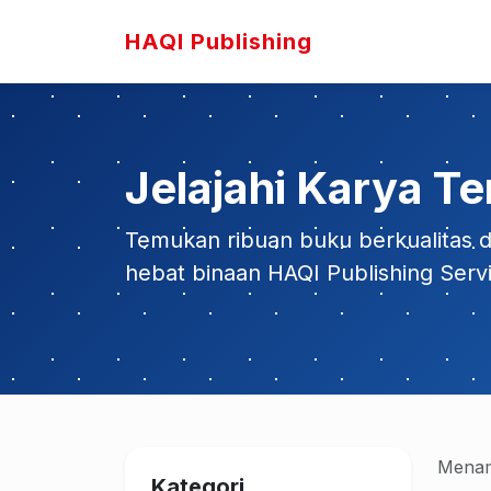
HAQI Publishing
Jelajahi Karya Te
Temukan ribuan buku berkualitas da
hebat binaan HAQI Publishing Serv
Menam
Kategori