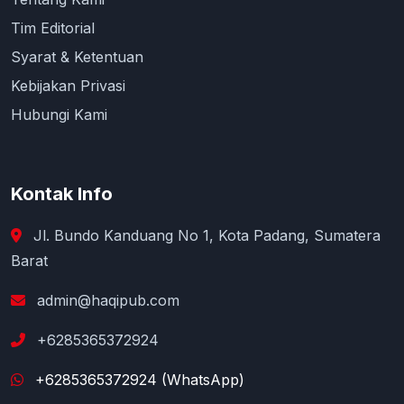
Kurikulum, Biologi
Strategi Dan Desain Pembelajaran
Biologi Berb...
Diana Susanti, Vivi Fitriani
dkk.
Rp 15.000
Detail
/ digital
pagination.previous
pagination.next