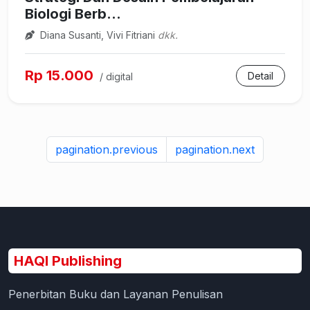
Pendidikan tinggi dan universitas, Tata bahasa Inggris
Intermediate Structure New
Siska, Armilia Riza
dkk.
Rp 15.000
Detail
/ digital