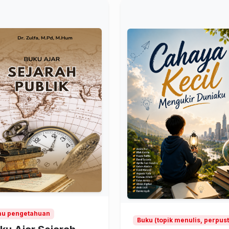
mu pengetahuan
Buku (topik menulis, perpus