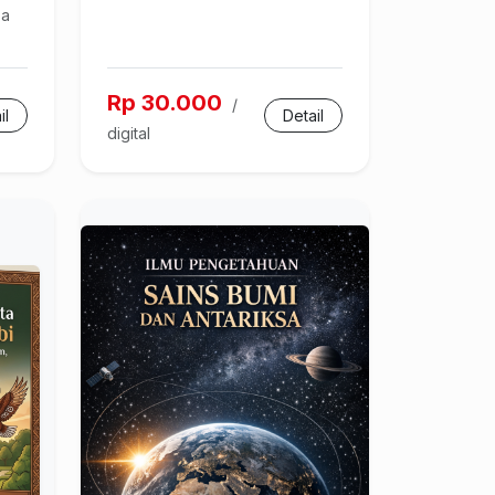
za
Rp 30.000
/
il
Detail
digital