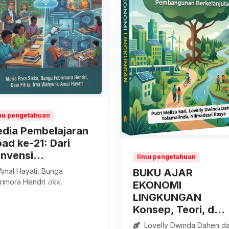
mu pengetahuan
dia Pembelajaran
ad ke-21: Dari
nvensi...
Ilmu pengetahuan
BUKU AJAR
Amal Hayati, Bunga
rimora Hendri
dkk.
EKONOMI
LINGKUNGAN
Konsep, Teori, d...
Lovelly Dwinda Dahen d