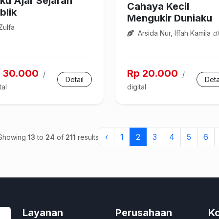
ku Ajar Sejarah
Cahaya Kecil
blik
Mengukir Duniaku
Zulfa
Arsida Nur, Iffah Kamila
d
 30.000
Rp 20.000
/
/
Detail
Deta
tal
digital
‹
1
2
3
4
5
6
Showing
13
to
24
of
211
results
Layanan
Perusahaan
Ko