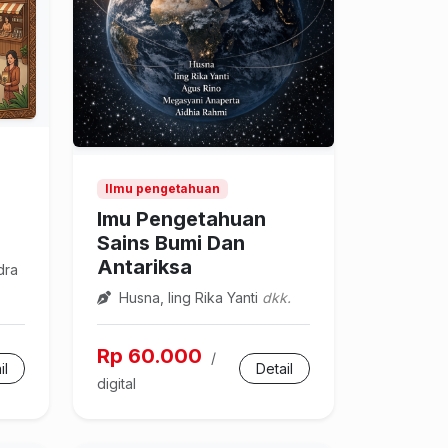
Ilmu pengetahuan
lmu Pengetahuan
Sains Bumi Dan
Antariksa
dra
Husna, Iing Rika Yanti
dkk.
Rp 60.000
/
il
Detail
digital