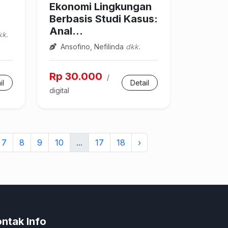
Ekonomi Lingkungan
Berbasis Studi Kasus:
Anal...
kk.
Ansofino, Nefilinda
dkk.
Rp 30.000
/
il
Detail
digital
7
8
9
10
...
17
18
›
ntak Info