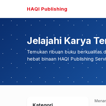
HAQI Publishing
Jelajahi Karya Te
Temukan ribuan buku berkualitas da
hebat binaan HAQI Publishing Serv
Menam
Kategori