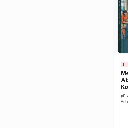
Il
Me
Ab
Ko
Feb