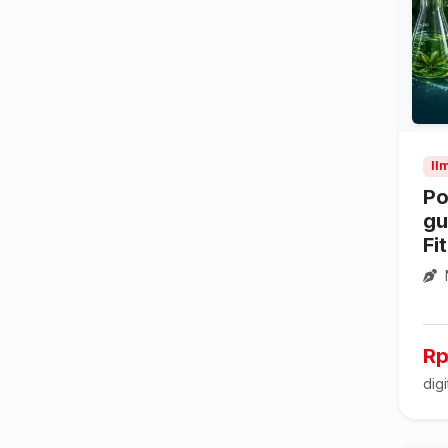
Il
Po
gu
Fi
Rp
digi