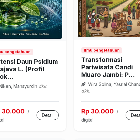
Ilmu pengetahuan
mu pengetahuan
Transformasi
tensi Daun Psidium
Pariwisata Candi
ajava L. (Profil
Muaro Jambi: P...
tok...
Wira Solina, Yasrial Chan
Niken, Mansyurdin
dkk.
dkk.
 30.000
Rp 30.000
/
/
Detail
Deta
tal
digital