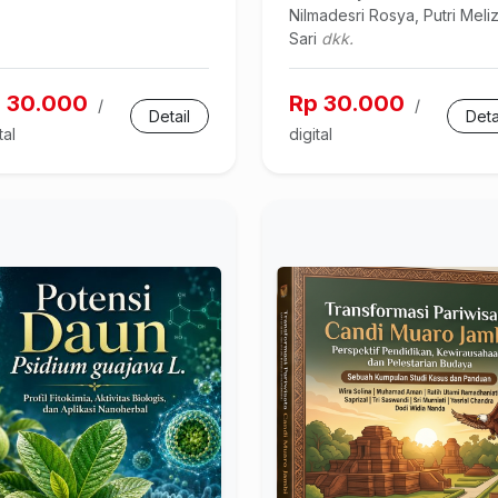
Nilmadesri Rosya, Putri Meli
Sari
dkk.
 30.000
Rp 30.000
/
/
Detail
Deta
tal
digital