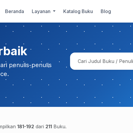
Beranda
Layanan
Katalog Buku
Blog
rbaik
ri penulis-penulis
ice.
pilkan
181-192
dari
211
Buku.