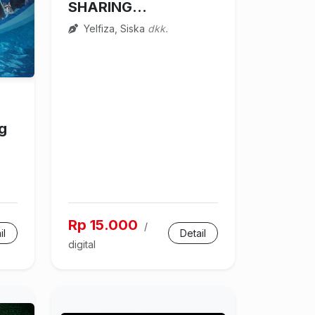
SHARING...
Yelfiza, Siska
dkk.
g
Rp 15.000
/
il
Detail
digital