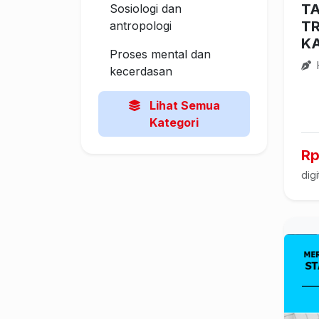
T
Sosiologi dan
T
antropologi
K
Proses mental dan
H
kecerdasan
Lihat Semua
Kategori
Rp
digi