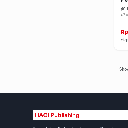
F
dkk
Rp
digi
Sho
HAQI Publishing