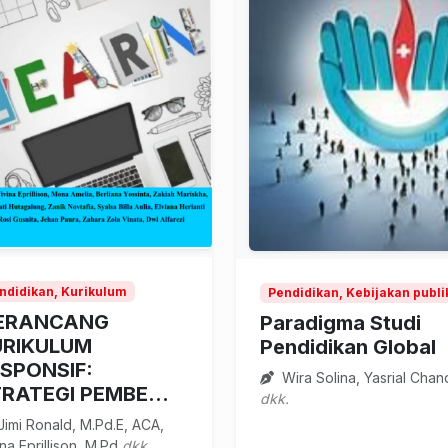
ndidikan, Kurikulum
Pendidikan, Kebijakan publ
ERANCANG
Paradigma Studi
URIKULUM
Pendidikan Global
SPONSIF:
Wira Solina, Yasrial Chan
RATEGI PEMBE...
dkk.
imi Ronald, M.Pd.E, ACA,
ina Eprillison, M.Pd
dkk.