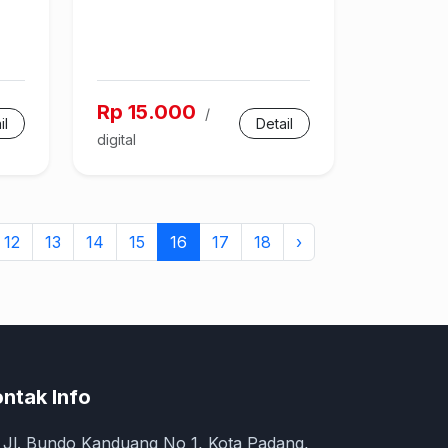
Rp 15.000
/
il
Detail
digital
12
13
14
15
16
17
18
›
ntak Info
Jl. Bundo Kanduang No 1, Kota Padang,