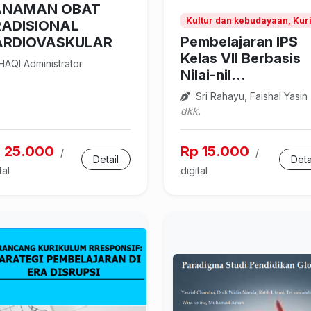
ANAMAN OBAT
Kultur dan kebudayaan, Kur
RADISIONAL
Pembelajaran IPS
ARDIOVASKULAR
Kelas VII Berbasis
AQI Administrator
Nilai-nil...
Sri Rahayu, Faishal Yasin
dkk.
 25.000
Rp 15.000
/
/
Detail
Deta
tal
digital