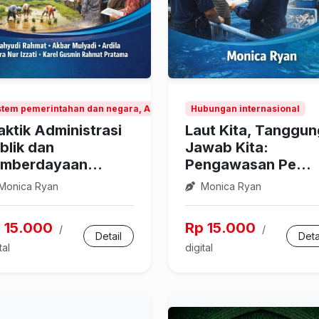
stem pemerintahan dan negara, Administrasi publik
Hubungan internasional
aktik Administrasi
Laut Kita, Tanggun
blik dan
Jawab Kita:
mberdayaan...
Pengawasan Pe...
Monica Ryan
Monica Ryan
 15.000
Rp 15.000
/
/
Detail
Deta
tal
digital