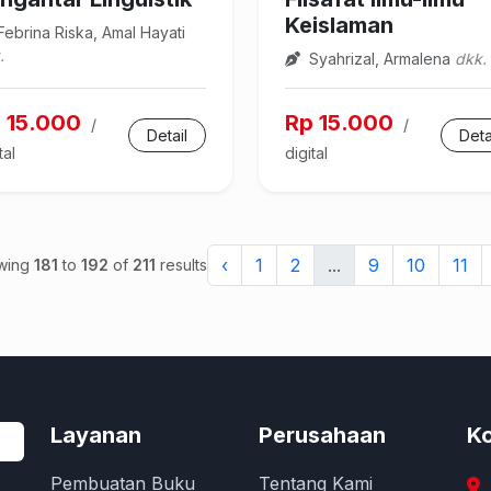
Keislaman
ebrina Riska, Amal Hayati
.
Syahrizal, Armalena
dkk.
 15.000
Rp 15.000
/
/
Detail
Deta
tal
digital
‹
1
2
...
9
10
11
wing
181
to
192
of
211
results
Layanan
Perusahaan
Ko
Pembuatan Buku
Tentang Kami