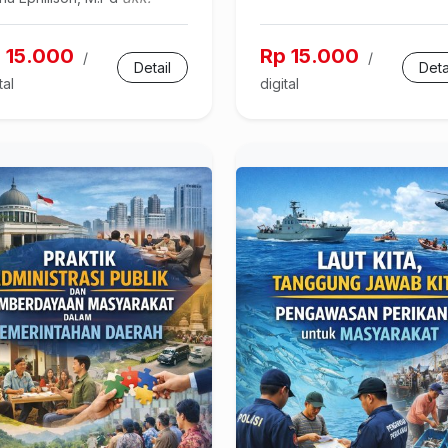
 15.000
Rp 15.000
/
/
Detail
Deta
tal
digital