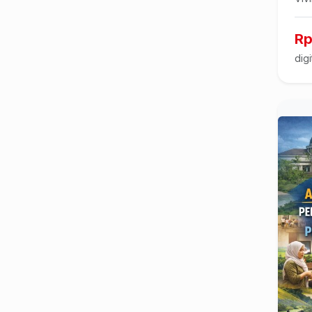
Rp
digi