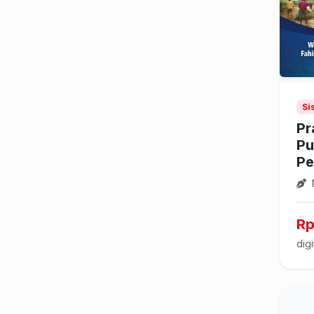
Si
Pr
Pu
Pe
Rp
digi