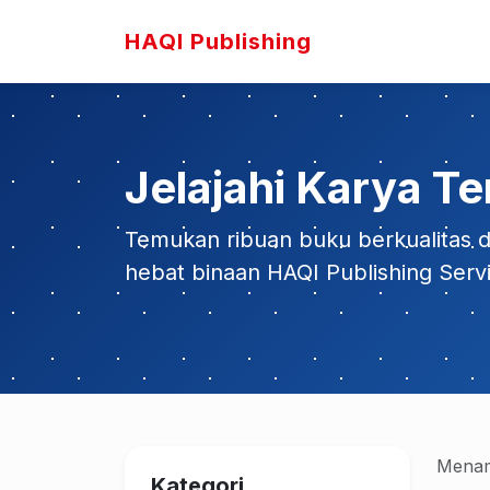
HAQI Publishing
Jelajahi Karya Te
Temukan ribuan buku berkualitas da
hebat binaan HAQI Publishing Serv
Menam
Kategori