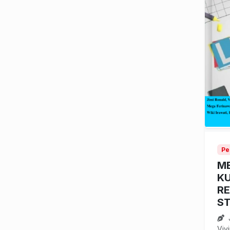
Pe
M
K
RE
ST
J
Viv